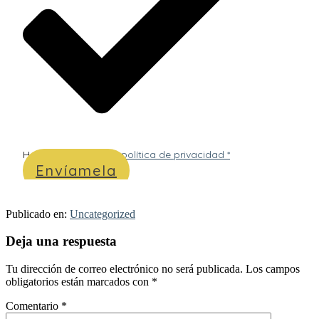
He leído y acepto
la política de privacidad *
Envíamela
Publicado en:
Uncategorized
Interacciones
Deja una respuesta
con
Tu dirección de correo electrónico no será publicada.
Los campos
los
obligatorios están marcados con
*
lectores
Comentario
*