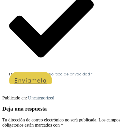
He leído y acepto
la política de privacidad *
Envíamela
Publicado en:
Uncategorized
Interacciones
Deja una respuesta
con
Tu dirección de correo electrónico no será publicada.
Los campos
los
obligatorios están marcados con
*