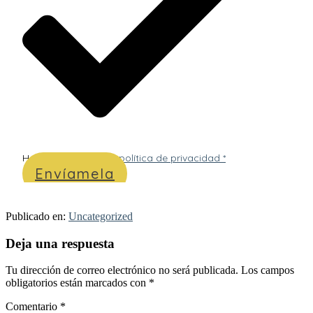
He leído y acepto
la política de privacidad *
Envíamela
Publicado en:
Uncategorized
Interacciones
Deja una respuesta
con
Tu dirección de correo electrónico no será publicada.
Los campos
los
obligatorios están marcados con
*
lectores
Comentario
*