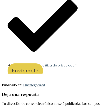
He leído y acepto
la política de privacidad *
Envíamela
Publicado en:
Uncategorized
Interacciones
Deja una respuesta
con
Tu dirección de correo electrónico no será publicada.
Los campos